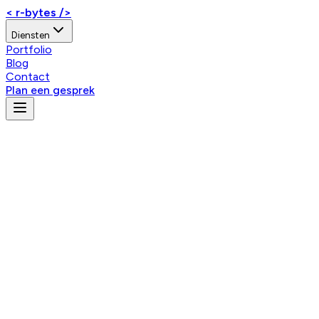
< r-bytes />
Diensten
Portfolio
Blog
Contact
Plan een gesprek