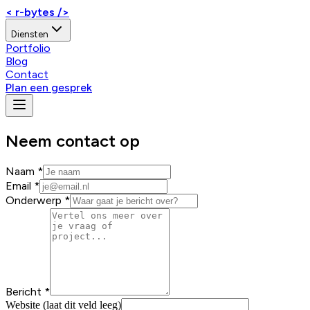
< r-bytes />
Diensten
Portfolio
Blog
Contact
Plan een gesprek
Neem contact op
Naam *
Email *
Onderwerp *
Bericht *
Website (laat dit veld leeg)