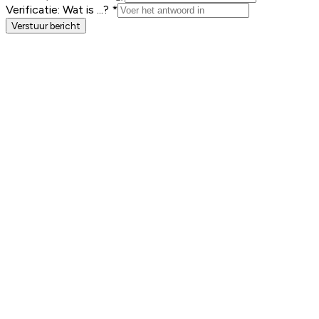
Verificatie: Wat is
...
? *
Verstuur bericht
Overzicht
M³ Calculator
Custom Commerce
Portfolio
Contact