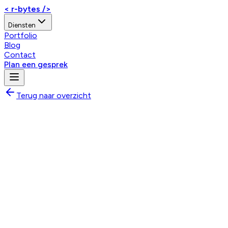
< r-bytes />
Diensten
Portfolio
Blog
Contact
Plan een gesprek
Terug naar overzicht
Aanbevolen
Basis Product
Voor verhuisbedrijven die een betrouwbare, standaard
oplossing zoeken.
Een stabiele basis die je direct kunt gebruiken, zonder
maatwerk of complexe aanpassingen.
Wanneer kies je deze optie?