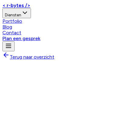
< r-bytes />
Diensten
Portfolio
Blog
Contact
Plan een gesprek
Terug naar overzicht
Custom Product
Voor bedrijven met specifieke wensen en unieke workflows.
Een volledig op maat gemaakte oplossing die perfect
aansluit bij jouw bedrijfsprocessen en toekomstplannen.
Wanneer kies je deze optie?