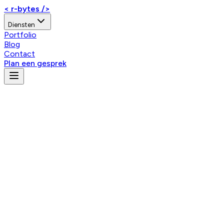
< r-bytes />
Diensten
Portfolio
Blog
Contact
Plan een gesprek